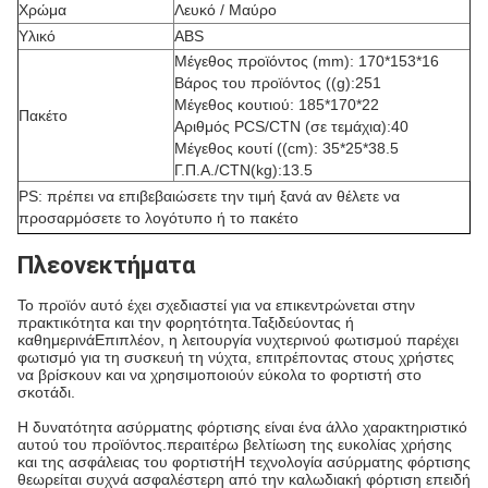
Χρώμα
Λευκό / Μαύρο
Υλικό
ABS
Μέγεθος προϊόντος (mm): 170*153*16
Βάρος του προϊόντος ((g):251
Μέγεθος κουτιού: 185*170*22
Πακέτο
Αριθμός PCS/CTN (σε τεμάχια):40
Μέγεθος κουτί ((cm): 35*25*38.5
Γ.Π.Α./CTN(kg):13.5
PS: πρέπει να επιβεβαιώσετε την τιμή ξανά αν θέλετε να
προσαρμόσετε το λογότυπο ή το πακέτο
Πλεονεκτήματα
Το προϊόν αυτό έχει σχεδιαστεί για να επικεντρώνεται στην
πρακτικότητα και την φορητότητα.Ταξιδεύοντας ή
καθημερινάΕπιπλέον, η λειτουργία νυχτερινού φωτισμού παρέχει
φωτισμό για τη συσκευή τη νύχτα, επιτρέποντας στους χρήστες
να βρίσκουν και να χρησιμοποιούν εύκολα το φορτιστή στο
σκοτάδι.
Η δυνατότητα ασύρματης φόρτισης είναι ένα άλλο χαρακτηριστικό
αυτού του προϊόντος.περαιτέρω βελτίωση της ευκολίας χρήσης
και της ασφάλειας του φορτιστήΗ τεχνολογία ασύρματης φόρτισης
θεωρείται συχνά ασφαλέστερη από την καλωδιακή φόρτιση επειδή