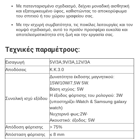
Με πατενταρισμένο σχεδιασμό, δείχνει μοναδική αισθητική
και εξατομικευμένο ύφος, καθιστώντας το αποκορύφωμα
του σπιτιού ή του χώρου γραφείου σας.
Με την ισχυρή συμβατότητα, τις ποικίλες λειτουργίες και τον
κομψό σχεδιασμό, αυτό το προϊόν προσφέρει ευκολία και
αποτελεσματικότητα στη ζωή και την εργασία σας.
Τεχνικές παραμέτρους:
Εισαγωγή
5V/3A,9V/3A,12V/3A
Αποδόσεις
Κ.Κ.3.0
Δυνατότητα έκδοσης μαγνητικού:
15W/10W/7,5W 5W.
Βάση ισχύος: 5W
Η έξοδος φόρτισης του ρολογιού: 3W
Συνολική ισχύ εξόδου
(υποστηρίζει iWatch & Samsung galaxy
watch)
Νυχτερινό φως:2W·
Ακουστικό: έξοδος: 5W
Απόδοση φόρτισης
> 75%
Απόσταση φόρτισης
≤ 8 mm