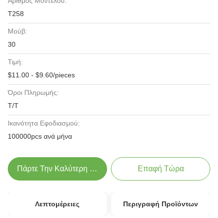
Αριθμός Μοντέλου:
Τ258
Μούβ:
30
Τιμή:
$11.00 - $9.60/pieces
Όροι Πληρωμής:
Τ/Τ
Ικανότητα Εφοδιασμού:
100000pcs ανά μήνα
Πάρτε Την Καλύτερη Τιμή
Επαφή Τώρα
Λεπτομέρειες
Περιγραφή Προϊόντων