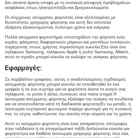
δεν απαιτεί άμεση επαφή με τη συσκευή,αποφυγή προβλημάτων
ασφάλειας όπως ηλεκτροπληξία και βραχυκυκλώματα.
Οι σύγχρονες ασύρματες φορτιστές είναι εξοπλισμένες με
δυνατότητες γρήγορης φόρτισης και αυτή δεν αποτελεί
εξαίρεση.εξοικονομώντας πολύτιμο χρόνο και ενέργεια.
Πολλά ασύρματα φορτιστήρια υποστηρίζουν την φόρτιση ενός
ευρέος φάσματος διαφορετικών μάρκων και μοντέλων συσκευών,
παρέχοντας στους χρήστες περισσότερη ευκολία.Είτε είναι ένα
τηλέφωνο Samsung, τηλέφωνο Apple ή ρολόι Samsung, iWatch,
αυτό το προϊόν μπορεί εύκολα να καλύψει τις ανάγκες φόρτισης.
Εφαρμογές:
Σε περιβάλλον γραφείου, αυτός ο αναδιπλούμενος σχεδιασμός
ασύρματης φόρτισης μπορεί εύκολα να τοποθετηθεί σε ένα
γραφείο ή σε ένα συρτάρι για να φορτίσετε άνετα το κινητό σας
τηλέφωνο, το ρολόι ή άλλες συσκευές ανά πάσα στιγμή.Η
λειτουργία ασύρματης φόρτισης εξαλείφει την ανάγκη να συνδέεται
και να αποσυνδέεται κατά τη διαδικασία φόρτισηςΕν τω μεταξύ, η
λειτουργία νυχτερινού φωτισμού παρέχει φωτισμό για τη συσκευή
σας τη νύχτα, καθιστώντας την εύκολη στην εύρεση και τη χρήση.
Αυτό το ασύρματο φορτιστή είναι ένας απαραίτητος σύντροφος
όταν ταξιδεύετε ή σε επαγγελματικό ταξίδι.Διπλώνεται εύκολα για
φορητότητα και διαθέτει λειτουργία γρήγορης φόρτισης που σας