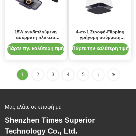
15W αναδιπλούμενη
4-σε-1 Στροφή-Flipping
ασύρματη πλακέτα
γρήγορη ασύρματη
φόρτισης με μαγνητική
φόρτιση σταθμό για Qi
φόρτιση
ενεργοποιημένες συσκευές
Πάρτε την καλύτερη τιμή
Πάρτε την καλύτερη τιμή
1
2
3
4
5
Μας ελάτε σε επαφή με
Shenzhen Times Superior
Technology Co., Ltd.