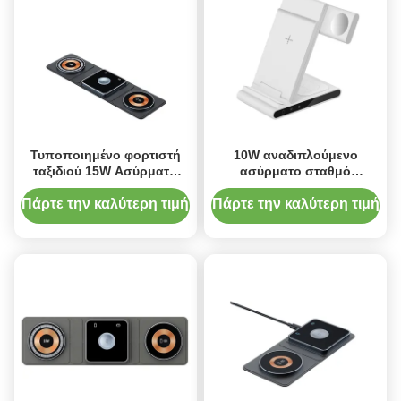
Τυποποιημένο φορτιστή
10W αναδιπλούμενο
ταξιδιού 15W Ασύρματη
ασύρματο σταθμό
πλακέτα φόρτισης
φόρτισης για κινητά
Προστασία από
τηλέφωνα ακουστικά Apple
Πάρτε την καλύτερη τιμή
Πάρτε την καλύτερη τιμή
υπερθέρμανση για
Watch Προστασία από
τηλέφωνα Ακουστικά &
υπερφόρτιση λευκό/μαύρο
ρολόγια