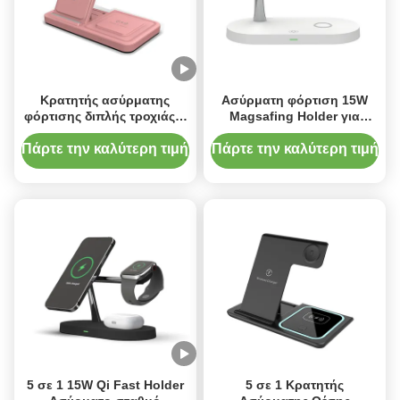
Κρατητής ασύρματης
Ασύρματη φόρτιση 15W
φόρτισης διπλής τροχιάς 3
Magsafing Holder για
σε 1 iPhone 15W γρήγορη
σταθμό φόρτισης κινητών
φόρτιση Μαύρο ή λευκό
τηλεφώνων Smart Watch
Πάρτε την καλύτερη τιμή
Πάρτε την καλύτερη τιμή
5 σε 1 15W Qi Fast Holder
5 σε 1 Κρατητής