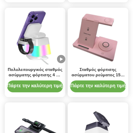
Πολυλειτουργικός σταθμός
Σταθμός φόρτισης
ασύρματης φόρτισης 4 σε
ασύρματου ρεύματος 15W
1 με περιστροφικό σώμα
σε λευκό/μαύρο/πράσινο/
και αναδιπλούμενη
ιώδες/ροζ για φόρτιση
Πάρτε την καλύτερη τιμή
Πάρτε την καλύτερη τιμή
κορυφή
ρολογιών 3W Έκδοση
5W/7.5W/10W/15W