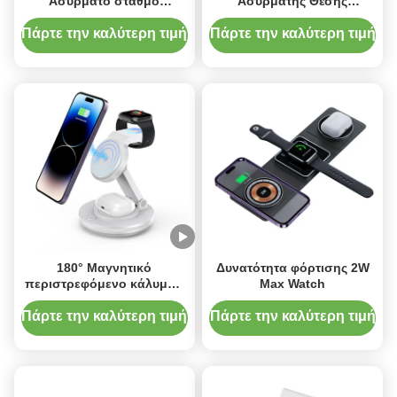
Ασύρματο σταθμό
Ασύρματης Θέσης
φόρτισης για iPhone Apple
φόρτισης για Apple
Watch Σταθμός φόρτισης
Android 15W Με Φως LED
Πάρτε την καλύτερη τιμή
Πάρτε την καλύτερη τιμή
αποβάθρου
180° Μαγνητικό
Δυνατότητα φόρτισης 2W
περιστρεφόμενο κάλυμμα
Max Watch
Ασύρματη φόρτιση για
τηλέφωνα Ρολόγια
Πάρτε την καλύτερη τιμή
Πάρτε την καλύτερη τιμή
Ακουστικά Μαύρο και
άσπρο