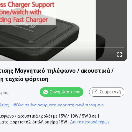
ισης Μαγνητικό τηλέφωνο / ακουστικά /
νη ταχεία φόρτιση
Συνομιλία τώρα
Συμμετοχή
ψεις
λείας
#
Όλα σε ένα ασύρματο φορτιστή αναδιπλούμενο
ωνο / ακουστικά / ρολόι με 15W / 10W / 5W 3 σε 1
ατο φορτιστή2. διπλή σπείρα 15W...
Δείτε περισσότερων