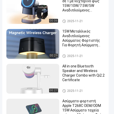
σε 1 με νυχτερινό φως
15W/10W/7.5W/5W
Αναδιπλούμενος
φορτιστής
Όλα σε ένα ασύρματο φορτι
00:06
2025-11-21
στή
15W Μεταλλικός
Αναδιπλούμενος
Ασύρματος Φορτιστής
Για Φορητή Ασύρματη
Γρήγορη Φόρτιση
Όλα σε ένα ασύρματο φορτι
00:29
2025-11-21
στή
All in one Bluetooth
Speaker and Wireless
Charger Combo with Qi2.2
Certificate
Όλα σε ένα ασύρματο φορτι
00:27
2025-11-21
στή
Ασύρματο φορτιστή
Apple T268C OEM/ODM
15W Ασύρματο ταχεία