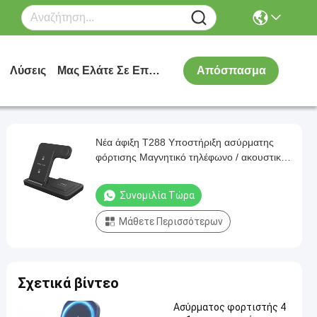
Λύσεις
Μας Ελάτε Σε Επαφή Με
Απόσπασμα
Νέα άφιξη T288 Υποστήριξη ασύρματης
φόρτισης Μαγνητικό τηλέφωνο / ακουστικά
/ ρολόι με 15W / 10W / 5W 3 σε 1
αναδιπλούμενη ταχεία φόρτιση
Συνομιλία Τώρα
Μάθετε Περισσότερων
Σχετικά βίντεο
Ασύρματος φορτιστής 4