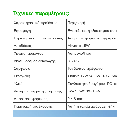
Τεχνικές παραμέτρους:
Χαρακτηριστικό προϊόντος
Περιγραφή
Εφαρμογή
Εγκατάσταση εξαερισμού αυτ
Περιεχόμενο της συσκευασίας
Ασύρματο φορτιστή, εγχειρίδ
Αποδόσεις
Μέγιστο 15W
Χρώμα προϊόντος
Ασημένιο/Γκρι
Διασυνδέσμος εισαγωγής
USB-C
Συμφωνία
Τσι έξυπνο τηλέφωνο
Εισαγωγή
Συνεχή 12V/2A, 9V/1.67A, 5V
Υλικό
Σύνθετο ψευδαργύρου+PC+σκ
Δύναμη ασύρματης φόρτισης
5W/7,5W/10W/15W
Απόσταση φόρτισης
0 ~ 8 mm
Περιγραφή της έκδοσης
Αυτή η ταχεία ασύρματη θήκη 