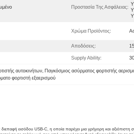
Υ
μένο 
Προστασία Της Ασφάλειας:
Υ
Υ
Χρώμα Προϊόντος:
Ασ
Αποδόσεις:
1
Supply Ability:
3
τιστής αυτοκινήτων
, 
Παγκόσμιος ασύρματος φορτιστής αερισμ
ματο φορτιστή εξαερισμού
ια διεπαφή εισόδου USB-C, η οποία παρέχει μια γρήγορη και αξιόπιστ