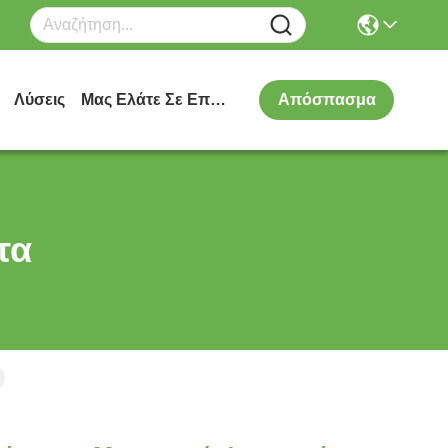
Λύσεις
Μας Ελάτε Σε Επαφή Με
Απόσπασμα
τα