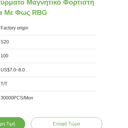
ύρματο Μαγνητικό Φορτιστή
τα Με Φως RBG
Factory origin
S20
100
US$7.0~8.0
T/T
30000PCS/Mon
ρη Τιμή
Επαφή Τώρα