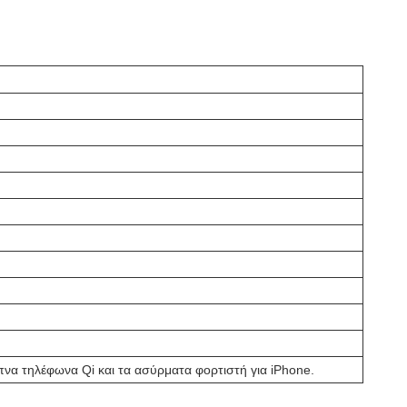
πνα τηλέφωνα Qi και τα ασύρματα φορτιστή για iPhone.