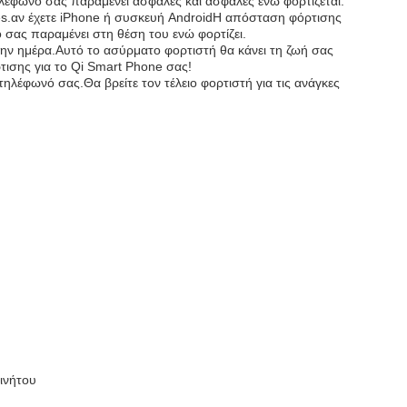
ηλέφωνό σας παραμένει ασφαλές και ασφαλές ενώ φορτίζεται.
nes.αν έχετε iPhone ή συσκευή AndroidΗ απόσταση φόρτισης
ό σας παραμένει στη θέση του ενώ φορτίζει.
 την ημέρα.Αυτό το ασύρματο φορτιστή θα κάνει τη ζωή σας
τισης για το Qi Smart Phone σας!
τηλέφωνό σας.Θα βρείτε τον τέλειο φορτιστή για τις ανάγκες
ινήτου