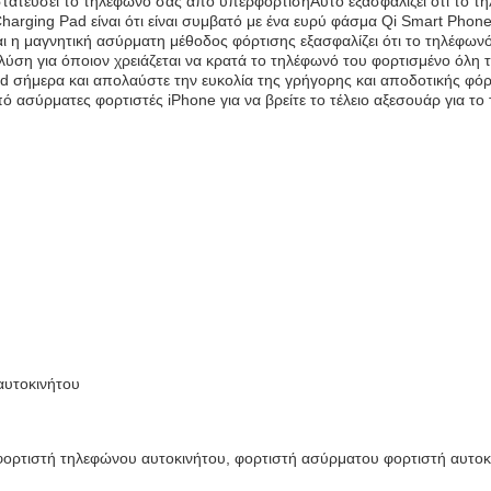
οστατεύσει το τηλέφωνό σας από υπερφόρτισηΑυτό εξασφαλίζει ότι το τ
harging Pad είναι ότι είναι συμβατό με ένα ευρύ φάσμα Qi Smart Pho
και η μαγνητική ασύρματη μέθοδος φόρτισης εξασφαλίζει ότι το τηλέφων
α λύση για όποιον χρειάζεται να κρατά το τηλέφωνό του φορτισμένο όλη
d σήμερα και απολαύστε την ευκολία της γρήγορης και αποδοτικής φόρ
ό ασύρματες φορτιστές iPhone για να βρείτε το τέλειο αξεσουάρ για το 
αυτοκινήτου
φορτιστή τηλεφώνου αυτοκινήτου, φορτιστή ασύρματου φορτιστή αυτοκ