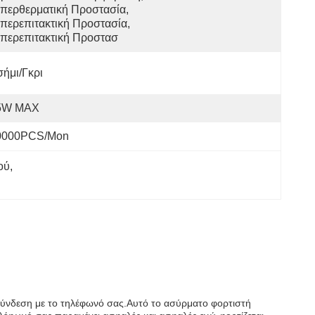
περθερματική Προστασία, 
περεπιτακτική Προστασία, 
περεπιτακτική Προστασ
ήμι/γκρι
5W MAX
0000PCS/Mon
ού
, 
η σύνδεση με το τηλέφωνό σας.Αυτό το ασύρματο φορτιστή