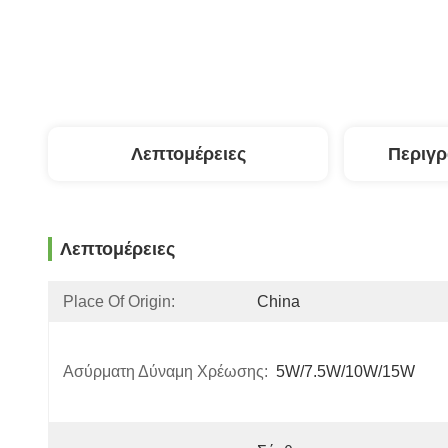
Λεπτομέρειες
Περιγ
Λεπτομέρειες
Place Of Origin:
China
Ασύρματη Δύναμη Χρέωσης:
5W/7.5W/10W/15W