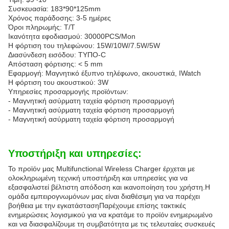
Συσκευασία: 183*90*125mm
Χρόνος παράδοσης: 3-5 ημέρες
Όροι πληρωμής: T/T
Ικανότητα εφοδιασμού: 30000PCS/Mon
Η φόρτιση του τηλεφώνου: 15W/10W/7.5W/5W
Διασύνδεση εισόδου: ΤΥΠΟ-C
Απόσταση φόρτισης: < 5 mm
Εφαρμογή: Μαγνητικό έξυπνο τηλέφωνο, ακουστικά, IWatch
Η φόρτιση του ακουστικού: 3W
Υπηρεσίες προσαρμογής προϊόντων:
- Μαγνητική ασύρματη ταχεία φόρτιση προσαρμογή
- Μαγνητική ασύρματη ταχεία φόρτιση προσαρμογή
- Μαγνητική ασύρματη ταχεία φόρτιση προσαρμογή
Υποστήριξη και υπηρεσίες:
Το προϊόν μας Multifunctional Wireless Charger έρχεται με
ολοκληρωμένη τεχνική υποστήριξη και υπηρεσίες για να
εξασφαλιστεί βέλτιστη απόδοση και ικανοποίηση του χρήστη.Η
ομάδα εμπειρογνωμόνων μας είναι διαθέσιμη για να παρέχει
βοήθεια με την εγκατάστασηΠαρέχουμε επίσης τακτικές
ενημερώσεις λογισμικού για να κρατάμε το προϊόν ενημερωμένο
και να διασφαλίζουμε τη συμβατότητα με τις τελευταίες συσκευές