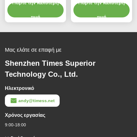
ABS ασύρματο φορτιστή
Πάρτε την καλύτερη
Fast Λευκό ή μαύρο με
Πάρτε την καλύτερη
Rohs / Ce / Fcc Μαύρο
νυχτερινό φως 2W
Λευκό με νυχτερινό φως
τιμή
τιμή
2w
Μας ελάτε σε επαφή με
Shenzhen Times Superior
Technology Co., Ltd.
Ηλεκτρονικό
andy@timess.net
Χρόνος εργασίας
9:00-18:00