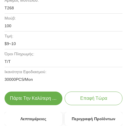
Αριθμός Μοντέλου:
T268
Μούβ:
100
Τιμή:
$9~10
Όροι Πληρωμής:
T/T
Ικανότητα Εφοδιασμού:
30000PCS/Mon
Πάρτε Την Καλύτερη Τιμή
Επαφή Τώρα
Λεπτομέρειες
Περιγραφή Προϊόντων