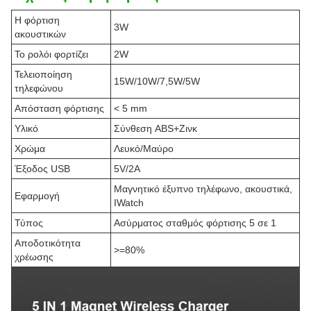
Η φόρτιση
3W
ακουστικών
Το ρολόι φορτίζει
2W
Τελειοποίηση
15W/10W/7,5W/5W
τηλεφώνου
Απόσταση φόρτισης
< 5 mm
Υλικό
Σύνθεση ABS+Ζινκ
Χρώμα
Λευκό/Μαύρο
Έξοδος USB
5V/2A
Μαγνητικό έξυπνο τηλέφωνο, ακουστικά,
Εφαρμογή
IWatch
Τύπος
Ασύρματος σταθμός φόρτισης 5 σε 1
Αποδοτικότητα
>=80%
χρέωσης