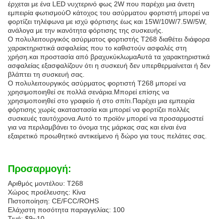
έρχεται με ένα LED νυχτερινό φως 2W που παρέχει μια άνετη
εμπειρία φωτισμούΟ κάτοχος του ασύρματου φορτιστή μπορεί να
φορτίζει τηλέφωνα με ισχύ φόρτισης έως και 15W/10W/7.5W/5W,
ανάλογα με την ικανότητα φόρτισης της συσκευής.
Ο πολυλειτουργικός ασύρματος φορτιστής T268 διαθέτει διάφορα
χαρακτηριστικά ασφαλείας που το καθιστούν ασφαλές στη
χρήση.και προστασία από βραχυκύκλωμαΑυτά τα χαρακτηριστικά
ασφαλείας εξασφαλίζουν ότι η συσκευή δεν υπερθερμαίνεται ή δεν
βλάπτει τη συσκευή σας.
Ο πολυλειτουργικός ασύρματος φορτιστή T268 μπορεί να
χρησιμοποιηθεί σε πολλά σενάρια.Μπορεί επίσης να
χρησιμοποιηθεί στο γραφείο ή στο σπίτι.Παρέχει μια εμπειρία
φόρτισης χωρίς ακαταστασία και μπορεί να φορτίζει πολλές
συσκευές ταυτόχρονα.Αυτό το προϊόν μπορεί να προσαρμοστεί
για να περιλαμβάνει το όνομα της μάρκας σας και είναι ένα
εξαιρετικό προωθητικό αντικείμενο ή δώρο για τους πελάτες σας.
Προσαρμογή:
Αριθμός μοντέλου: T268
Χώρος προέλευσης: Κίνα
Πιστοποίηση: CE/FCC/ROHS
Ελάχιστη ποσότητα παραγγελίας: 100
Τιμή: $9~10