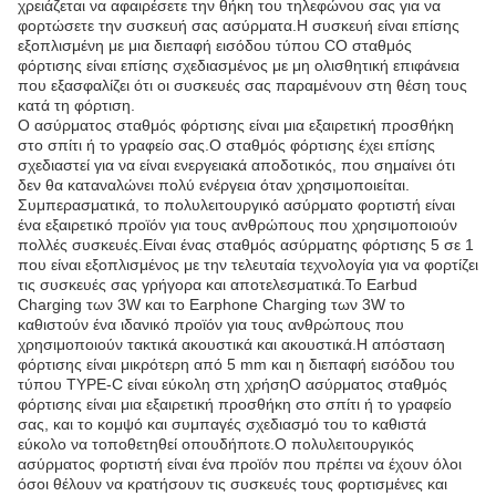
χρειάζεται να αφαιρέσετε την θήκη του τηλεφώνου σας για να
φορτώσετε την συσκευή σας ασύρματα.Η συσκευή είναι επίσης
εξοπλισμένη με μια διεπαφή εισόδου τύπου CΟ σταθμός
φόρτισης είναι επίσης σχεδιασμένος με μη ολισθητική επιφάνεια
που εξασφαλίζει ότι οι συσκευές σας παραμένουν στη θέση τους
κατά τη φόρτιση.
Ο ασύρματος σταθμός φόρτισης είναι μια εξαιρετική προσθήκη
στο σπίτι ή το γραφείο σας.Ο σταθμός φόρτισης έχει επίσης
σχεδιαστεί για να είναι ενεργειακά αποδοτικός, που σημαίνει ότι
δεν θα καταναλώνει πολύ ενέργεια όταν χρησιμοποιείται.
Συμπερασματικά, το πολυλειτουργικό ασύρματο φορτιστή είναι
ένα εξαιρετικό προϊόν για τους ανθρώπους που χρησιμοποιούν
πολλές συσκευές.Είναι ένας σταθμός ασύρματης φόρτισης 5 σε 1
που είναι εξοπλισμένος με την τελευταία τεχνολογία για να φορτίζει
τις συσκευές σας γρήγορα και αποτελεσματικά.Το Earbud
Charging των 3W και το Earphone Charging των 3W το
καθιστούν ένα ιδανικό προϊόν για τους ανθρώπους που
χρησιμοποιούν τακτικά ακουστικά και ακουστικά.Η απόσταση
φόρτισης είναι μικρότερη από 5 mm και η διεπαφή εισόδου του
τύπου TYPE-C είναι εύκολη στη χρήσηΟ ασύρματος σταθμός
φόρτισης είναι μια εξαιρετική προσθήκη στο σπίτι ή το γραφείο
σας, και το κομψό και συμπαγές σχεδιασμό του το καθιστά
εύκολο να τοποθετηθεί οπουδήποτε.Ο πολυλειτουργικός
ασύρματος φορτιστή είναι ένα προϊόν που πρέπει να έχουν όλοι
όσοι θέλουν να κρατήσουν τις συσκευές τους φορτισμένες και