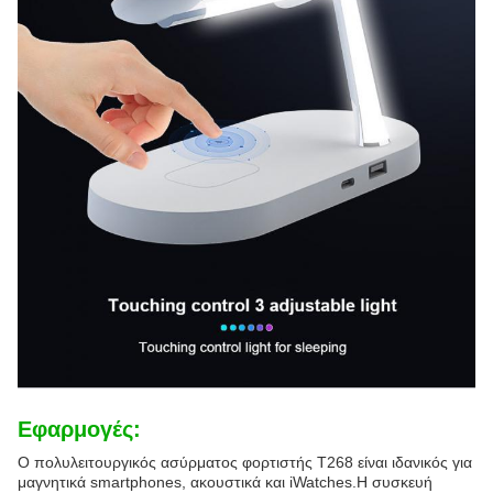
Εφαρμογές:
Ο πολυλειτουργικός ασύρματος φορτιστής T268 είναι ιδανικός για
μαγνητικά smartphones, ακουστικά και iWatches.Η συσκευή