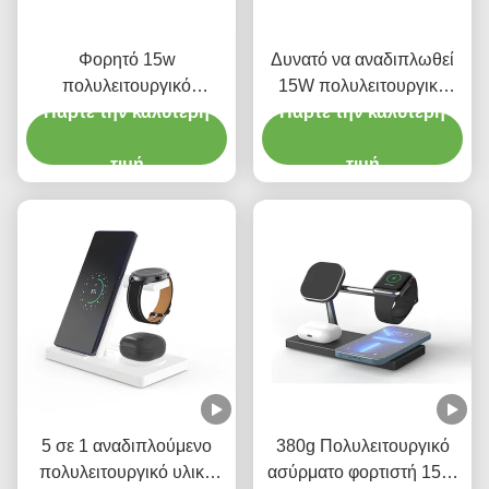
Φορητό 15w
Δυνατό να αναδιπλωθεί
πολυλειτουργικό
15W πολυλειτουργικό
ασύρματο φορτιστή 3 σε 1
Πάρτε την καλύτερη
ασύρματο φορτιστή 3 σε 1
Πάρτε την καλύτερη
μαγνητικό ακουστικό
σταθμό φόρτισης για
iPhone iwatch
τιμή
τιμή
5 σε 1 αναδιπλούμενο
380g Πολυλειτουργικό
πολυλειτουργικό υλικό
ασύρματο φορτιστή 15W