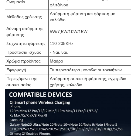
Ονομασία
φλιτζάνου
Ασύρματη φόρτιση και φόρτιση με
Μέθοδος χρέωσης
καλώδιο
Δύναμη ασύρματης
5W/7,5W/10W/15W
φόρτισης
Συχνότητα φόρτισης
110-205KHz
Προστασία ισχύος
- Ναι, ναι.
Χρώμα προϊόντος
Μαύρο
Εφαρμογή
Τα περισσότερα μοντέλα αυτοκινήτων
Περιεχόμενο της
Ασύρματη συσκευή φόρτισης, εγχειρίδιο
συσκευασίας
χρήσης, καλώδιο