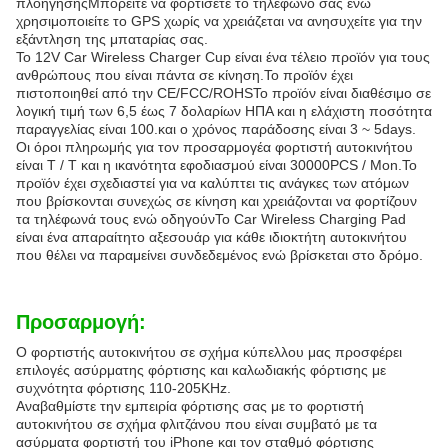
πλοήγησηςΜπορείτε να φορτίσετε το τηλέφωνό σας ενώ
χρησιμοποιείτε το GPS χωρίς να χρειάζεται να ανησυχείτε για την
εξάντληση της μπαταρίας σας.
Το 12V Car Wireless Charger Cup είναι ένα τέλειο προϊόν για τους
ανθρώπους που είναι πάντα σε κίνηση.Το προϊόν έχει
πιστοποιηθεί από την CE/FCC/ROHSΤο προϊόν είναι διαθέσιμο σε
λογική τιμή των 6,5 έως 7 δολαρίων ΗΠΑ και η ελάχιστη ποσότητα
παραγγελίας είναι 100.και ο χρόνος παράδοσης είναι 3 ~ 5days.
Οι όροι πληρωμής για τον προσαρμογέα φορτιστή αυτοκινήτου
είναι T / T και η ικανότητα εφοδιασμού είναι 30000PCS / Mon.Το
προϊόν έχει σχεδιαστεί για να καλύπτει τις ανάγκες των ατόμων
που βρίσκονται συνεχώς σε κίνηση και χρειάζονται να φορτίζουν
τα τηλέφωνά τους ενώ οδηγούνΤο Car Wireless Charging Pad
είναι ένα απαραίτητο αξεσουάρ για κάθε ιδιοκτήτη αυτοκινήτου
που θέλει να παραμείνει συνδεδεμένος ενώ βρίσκεται στο δρόμο.
Προσαρμογή:
Ο φορτιστής αυτοκινήτου σε σχήμα κύπελλου μας προσφέρει
επιλογές ασύρματης φόρτισης και καλωδιακής φόρτισης με
συχνότητα φόρτισης 110-205KHz.
Αναβαθμίστε την εμπειρία φόρτισης σας με το φορτιστή
αυτοκινήτου σε σχήμα φλιτζάνου που είναι συμβατό με τα
ασύρματα φορτιστή του iPhone και τον σταθμό φόρτισης