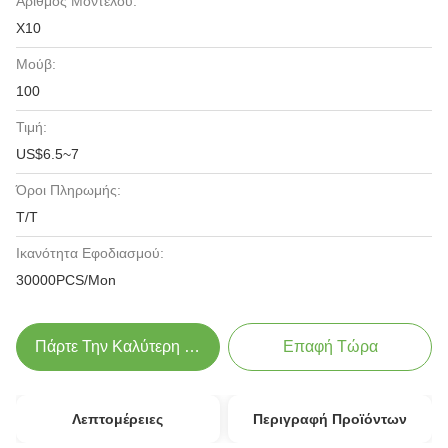
Αριθμός Μοντέλου:
X10
Μούβ:
100
Τιμή:
US$6.5~7
Όροι Πληρωμής:
T/T
Ικανότητα Εφοδιασμού:
30000PCS/Mon
Πάρτε Την Καλύτερη Τιμή
Επαφή Τώρα
Λεπτομέρειες
Περιγραφή Προϊόντων