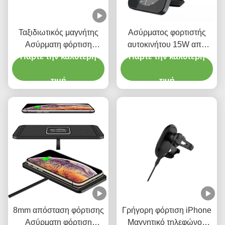
Ταξιδιωτικός μαγνήτης
Ασύρματος φορτιστής
Ασύρματη φόρτιση
αυτοκινήτου 15W από
αυτοκινήτου Κρατήρας
Πάρτε την καλύτερη
Πάρτε την καλύτερη
κράμα αλουμινίου,
κινητού τηλεφώνου για
μαγνητικός, με βάση
αυτοκίνητο 15w Γρήγορη
τιμή
τηλέφωνου και νυχτερινό
τιμή
φόρτιση
φως
8mm απόσταση φόρτισης
Γρήγορη φόρτιση iPhone
Ασύρματη φόρτιση
Μαγνητικό τηλεφώνου