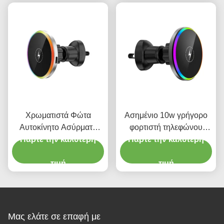
Χρωματιστά Φώτα
Ασημένιο 10w γρήγορο
Αυτοκίνητο Ασύρματη
φορτιστή τηλεφώνου
Πάρτε την καλύτερη
φόρτιση Μαγνητικός
αυτοκινήτου Κρατητής
Πάρτε την καλύτερη
αεραγωγός
τηλεφώνου με φως φλας
Αυτοκινητοκινητόφωνο
τιμή
χαμηλής θερμοκρασίας
τιμή
15W
Μας ελάτε σε επαφή με