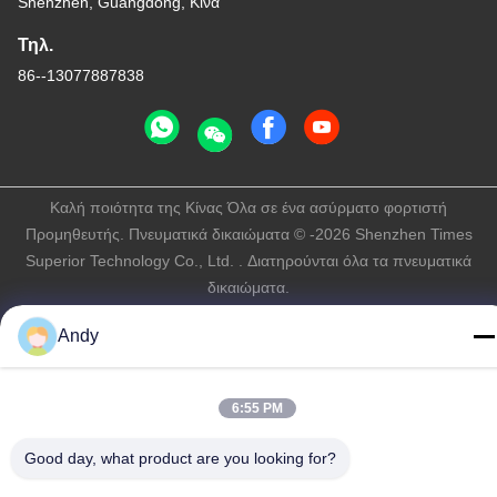
Shenzhen, Guangdong, Κίνα
Τηλ.
86--13077887838
Καλή ποιότητα της Κίνας Όλα σε ένα ασύρματο φορτιστή
Προμηθευτής. Πνευματικά δικαιώματα © -2026 Shenzhen Times
Superior Technology Co., Ltd. . Διατηρούνται όλα τα πνευματικά
δικαιώματα.
Πολιτική μυστικότητας
|
Sitemap
Andy
6:55 PM
Good day, what product are you looking for?