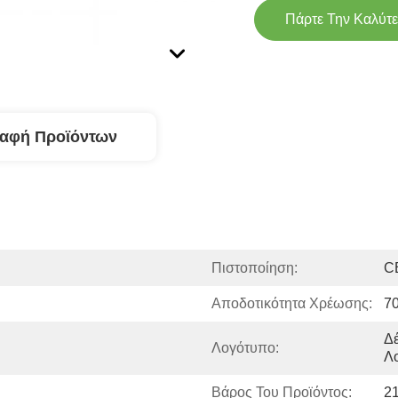
Πάρτε Την Καλύτε
ραφή Προϊόντων
Πιστοποίηση:
C
Αποδοτικότητα Χρέωσης:
7
Δέ
Λογότυπο:
Λ
Βάρος Του Προϊόντος:
2