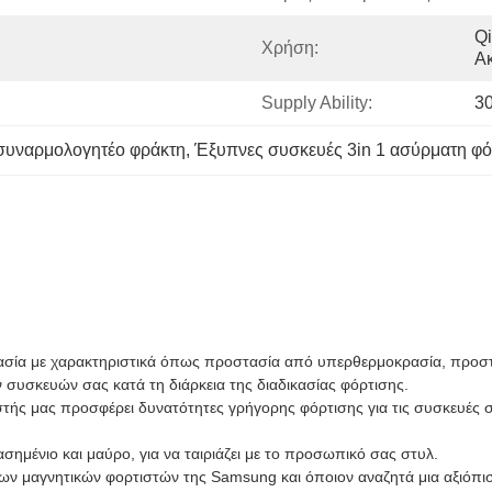
Qi
Χρήση:
Ακ
Supply Ability:
3
συναρμολογητέο φράκτη
, 
Έξυπνες συσκευές 3in 1 ασύρματη φό
ασία με χαρακτηριστικά όπως προστασία από υπερθερμοκρασία, προστ
συσκευών σας κατά τη διάρκεια της διαδικασίας φόρτισης.
τής μας προσφέρει δυνατότητες γρήγορης φόρτισης για τις συσκευές σ
ημένιο και μαύρο, για να ταιριάζει με το προσωπικό σας στυλ.
των μαγνητικών φορτιστών της Samsung και όποιον αναζητά μια αξιόπισ