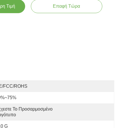
ρη Τιμή
Επαφή Τώρα
E/FCC/ROHS
0%~75%
χεστε Το Προσαρμοσμένο 
ογότυπο
10 G