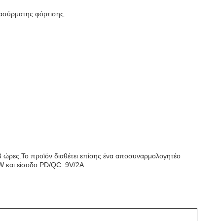
 ασύρματης φόρτισης.
3 ώρες.Το προϊόν διαθέτει επίσης ένα αποσυναρμολογητέο
W και είσοδο PD/QC: 9V/2A.