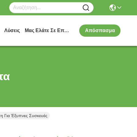
Λύσεις
Μας Ελάτε Σε Επαφή Με
Απόσπασμα
τα
η Για Έξυπνες Συσκευές