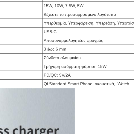
15W, 10W, 7.5W, 5W
Δέχεστε το προσαρμοσμένο λογότυπο
Υπερθερμία, Υπερφόρτιση, Υπερτάση, Υπερτάσ
USB-C
Αποσυναρμολογητέος φραγμός
3 έως 6 mm
Σύνθετα αλουμινίου
Γρήγορη ασύρματη φόρτιση 15W
PD/QC: 9V/2A
Qi Standard Smart Phone, ακουστικά, IWatch