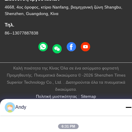
4668, 4ος όροφος, κτίριο Nanfang, βιομηχανική ζώνη Shangbu,
Shenzhen, Guangdong, Κίνα
Τηλ.
86--13077887838
Καλή ποιότητα της Κίνας Όλα σε ένα ασύρματο φορτιστή
Προμηθευτής. Πνευματικά δικαιώματα © -2026 Shenzhen Times
Superior Technology Co., Ltd. . Διατηρούνται όλα τα πνευματικά
δικαιώματα.
Πολιτική μυστικότητας
|
Sitemap
Andy
6:31 PM