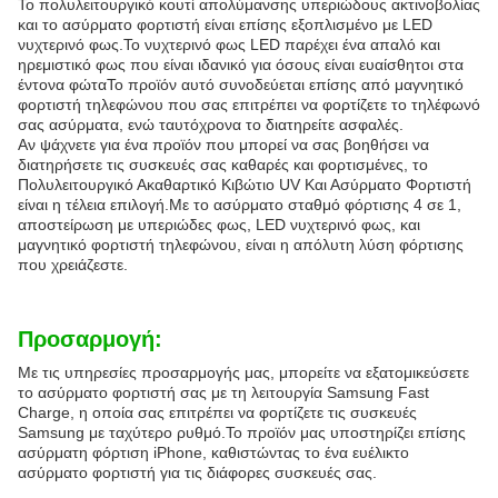
Το πολυλειτουργικό κουτί απολύμανσης υπεριώδους ακτινοβολίας
και το ασύρματο φορτιστή είναι επίσης εξοπλισμένο με LED
νυχτερινό φως.Το νυχτερινό φως LED παρέχει ένα απαλό και
ηρεμιστικό φως που είναι ιδανικό για όσους είναι ευαίσθητοι στα
έντονα φώταΤο προϊόν αυτό συνοδεύεται επίσης από μαγνητικό
φορτιστή τηλεφώνου που σας επιτρέπει να φορτίζετε το τηλέφωνό
σας ασύρματα, ενώ ταυτόχρονα το διατηρείτε ασφαλές.
Αν ψάχνετε για ένα προϊόν που μπορεί να σας βοηθήσει να
διατηρήσετε τις συσκευές σας καθαρές και φορτισμένες, το
Πολυλειτουργικό Ακαθαρτικό Κιβώτιο UV Και Ασύρματο Φορτιστή
είναι η τέλεια επιλογή.Με το ασύρματο σταθμό φόρτισης 4 σε 1,
αποστείρωση με υπεριώδες φως, LED νυχτερινό φως, και
μαγνητικό φορτιστή τηλεφώνου, είναι η απόλυτη λύση φόρτισης
που χρειάζεστε.
Προσαρμογή:
Με τις υπηρεσίες προσαρμογής μας, μπορείτε να εξατομικεύσετε
το ασύρματο φορτιστή σας με τη λειτουργία Samsung Fast
Charge, η οποία σας επιτρέπει να φορτίζετε τις συσκευές
Samsung με ταχύτερο ρυθμό.Το προϊόν μας υποστηρίζει επίσης
ασύρματη φόρτιση iPhone, καθιστώντας το ένα ευέλικτο
ασύρματο φορτιστή για τις διάφορες συσκευές σας.