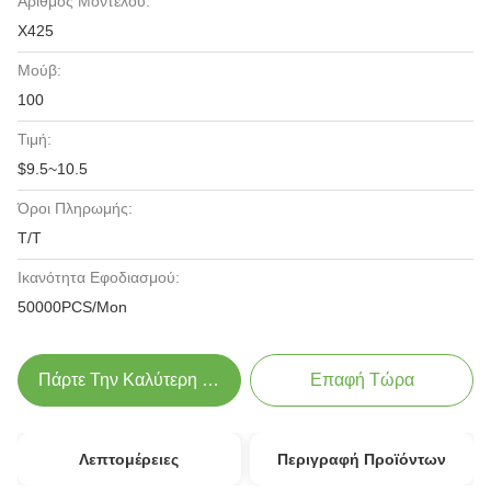
Αριθμός Μοντέλου:
X425
Μούβ:
100
Τιμή:
$9.5~10.5
Όροι Πληρωμής:
T/T
Ικανότητα Εφοδιασμού:
50000PCS/Mon
Πάρτε Την Καλύτερη Τιμή
Επαφή Τώρα
Λεπτομέρειες
Περιγραφή Προϊόντων