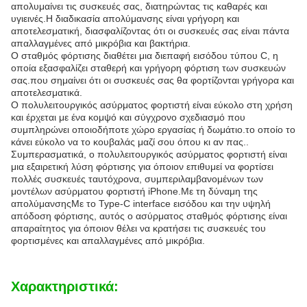
απολυμαίνει τις συσκευές σας, διατηρώντας τις καθαρές και
υγιεινές.Η διαδικασία απολύμανσης είναι γρήγορη και
αποτελεσματική, διασφαλίζοντας ότι οι συσκευές σας είναι πάντα
απαλλαγμένες από μικρόβια και βακτήρια.
Ο σταθμός φόρτισης διαθέτει μια διεπαφή εισόδου τύπου C, η
οποία εξασφαλίζει σταθερή και γρήγορη φόρτιση των συσκευών
σας.που σημαίνει ότι οι συσκευές σας θα φορτίζονται γρήγορα και
αποτελεσματικά.
Ο πολυλειτουργικός ασύρματος φορτιστή είναι εύκολο στη χρήση
και έρχεται με ένα κομψό και σύγχρονο σχεδιασμό που
συμπληρώνει οποιοδήποτε χώρο εργασίας ή δωμάτιο.το οποίο το
κάνει εύκολο να το κουβαλάς μαζί σου όπου κι αν πας..
Συμπερασματικά, ο πολυλειτουργικός ασύρματος φορτιστή είναι
μια εξαιρετική λύση φόρτισης για όποιον επιθυμεί να φορτίσει
πολλές συσκευές ταυτόχρονα, συμπεριλαμβανομένων των
μοντέλων ασύρματου φορτιστή iPhone.Με τη δύναμη της
απολύμανσηςΜε το Type-C interface εισόδου και την υψηλή
απόδοση φόρτισης, αυτός ο ασύρματος σταθμός φόρτισης είναι
απαραίτητος για όποιον θέλει να κρατήσει τις συσκευές του
φορτισμένες και απαλλαγμένες από μικρόβια.
Χαρακτηριστικά: