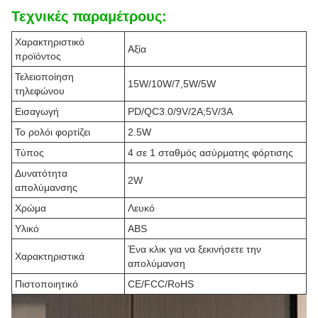
Τεχνικές παραμέτρους:
Χαρακτηριστικό
Αξία
προϊόντος
Τελειοποίηση
15W/10W/7,5W/5W
τηλεφώνου
Εισαγωγή
PD/QC3.0/9V/2A;5V/3A
Το ρολόι φορτίζει
2.5W
Τύπος
4 σε 1 σταθμός ασύρματης φόρτισης
Δυνατότητα
2W
απολύμανσης
Χρώμα
Λευκό
Υλικό
ABS
Ένα κλικ για να ξεκινήσετε την
Χαρακτηριστικά
απολύμανση
Πιστοποιητικό
CE/FCC/RoHS