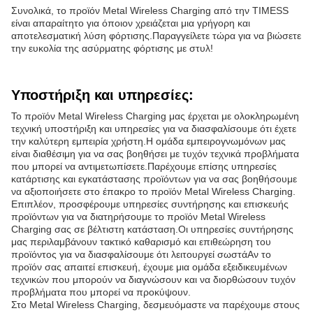
Συνολικά, το προϊόν Metal Wireless Charging από την TIMESS
είναι απαραίτητο για όποιον χρειάζεται μια γρήγορη και
αποτελεσματική λύση φόρτισης.Παραγγείλετε τώρα για να βιώσετε
την ευκολία της ασύρματης φόρτισης με στυλ!
Υποστήριξη και υπηρεσίες:
Το προϊόν Metal Wireless Charging μας έρχεται με ολοκληρωμένη
τεχνική υποστήριξη και υπηρεσίες για να διασφαλίσουμε ότι έχετε
την καλύτερη εμπειρία χρήστη.Η ομάδα εμπειρογνωμόνων μας
είναι διαθέσιμη για να σας βοηθήσει με τυχόν τεχνικά προβλήματα
που μπορεί να αντιμετωπίσετε.Παρέχουμε επίσης υπηρεσίες
κατάρτισης και εγκατάστασης προϊόντων για να σας βοηθήσουμε
να αξιοποιήσετε στο έπακρο το προϊόν Metal Wireless Charging.
Επιπλέον, προσφέρουμε υπηρεσίες συντήρησης και επισκευής
προϊόντων για να διατηρήσουμε το προϊόν Metal Wireless
Charging σας σε βέλτιστη κατάσταση.Οι υπηρεσίες συντήρησης
μας περιλαμβάνουν τακτικό καθαρισμό και επιθεώρηση του
προϊόντος για να διασφαλίσουμε ότι λειτουργεί σωστάΑν το
προϊόν σας απαιτεί επισκευή, έχουμε μια ομάδα εξειδικευμένων
τεχνικών που μπορούν να διαγνώσουν και να διορθώσουν τυχόν
προβλήματα που μπορεί να προκύψουν.
Στο Metal Wireless Charging, δεσμευόμαστε να παρέχουμε στους