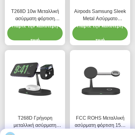
T268D 10w Μεταλλική
Airpods Samsung Sleek
ασύρματη φόρτιση
Metal Ασύρματο
Πάρτε την καλύτερη
Μαγνητική ασύρματη
Πάρτε την καλύτερη
Φορτιστή Διπλό
φόρτιση Τρία σε ένα για
Ασύρματο Πλακέτο
ρολόι
τιμή
Φορτισης 15W
τιμή
T268D Γρήγορη
FCC ROHS Μεταλλική
μεταλλική ασύρματη
ασύρματη φόρτιση 15W
φόρτιση Σταθερό ρεύμα
Πάρτε την καλύτερη
Πάρτε την καλύτερη
Ζινκ Alloy Wireless