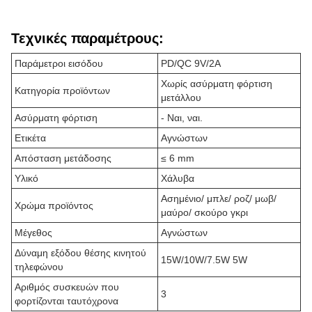
Τεχνικές παραμέτρους:
Παράμετροι εισόδου
PD/QC 9V/2A
Χωρίς ασύρματη φόρτιση
Κατηγορία προϊόντων
μετάλλου
Ασύρματη φόρτιση
- Ναι, ναι.
Ετικέτα
Αγνώστων
Απόσταση μετάδοσης
≤ 6 mm
Υλικό
Χάλυβα
Ασημένιο/ μπλε/ ροζ/ μωβ/
Χρώμα προϊόντος
μαύρο/ σκούρο γκρι
Μέγεθος
Αγνώστων
Δύναμη εξόδου θέσης κινητού
15W/10W/7.5W 5W
τηλεφώνου
Αριθμός συσκευών που
3
φορτίζονται ταυτόχρονα