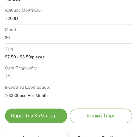
Αριθμός Μοντέλου:
T268D
Μούβ:
30
Τιμή:
$7.50 - $8.50/pieces
Όροι Πληρωμής:
T/T
Ικανότητα Εφοδιασμού:
100000pcs Per Month
Πάρτε Την Καλύτερη Τιμή
Επαφή Τώρα