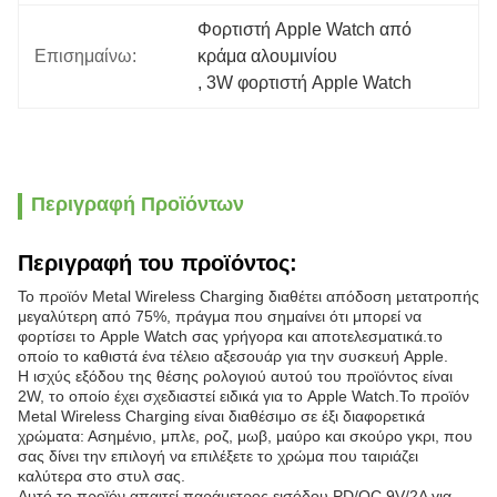
Φορτιστή Apple Watch από 
Επισημαίνω:
κράμα αλουμινίου
, 
3W φορτιστή Apple Watch
Περιγραφή Προϊόντων
Περιγραφή του προϊόντος:
Το προϊόν Metal Wireless Charging διαθέτει απόδοση μετατροπής
μεγαλύτερη από 75%, πράγμα που σημαίνει ότι μπορεί να
φορτίσει το Apple Watch σας γρήγορα και αποτελεσματικά.το
οποίο το καθιστά ένα τέλειο αξεσουάρ για την συσκευή Apple.
Η ισχύς εξόδου της θέσης ρολογιού αυτού του προϊόντος είναι
2W, το οποίο έχει σχεδιαστεί ειδικά για το Apple Watch.Το προϊόν
Metal Wireless Charging είναι διαθέσιμο σε έξι διαφορετικά
χρώματα: Ασημένιο, μπλε, ροζ, μωβ, μαύρο και σκούρο γκρι, που
σας δίνει την επιλογή να επιλέξετε το χρώμα που ταιριάζει
καλύτερα στο στυλ σας.
Αυτό το προϊόν απαιτεί παράμετρος εισόδου PD/QC 9V/2A για