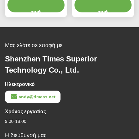
ασύρματο φορτιστή για
φόρτιση 5V 2A Qi
ακουστικά τηλέφωνα
τιμή
ασύρματη φορτιστή για
τιμή
iPhone
Μας ελάτε σε επαφή με
Shenzhen Times Superior
Technology Co., Ltd.
Ηλεκτρονικό
andy@timess.net
Χρόνος εργασίας
9:00-18:00
Η διεύθυνσή μας