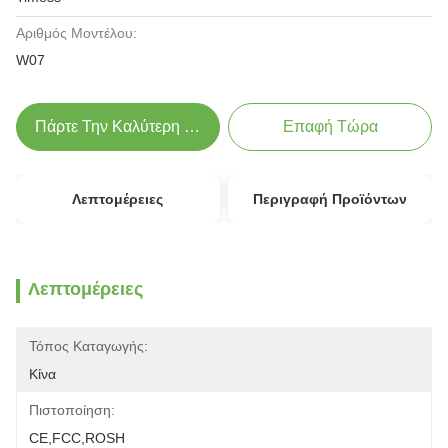
Αριθμός Μοντέλου:
W07
Πάρτε Την Καλύτερη Τιμή
Επαφή Τώρα
Λεπτομέρειες
Περιγραφή Προϊόντων
Λεπτομέρειες
Τόπος Καταγωγής:
Κίνα
Πιστοποίηση:
CE,FCC,ROSH