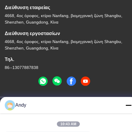
Διεύθυνση εταιρείας
4668, 4ος όροφος, κτίριο Nanfang, βιομηχανική ζώνη Shangbu,
Shenzhen, Guangdong, Κίνα
Διεύθυνση εργοστασίων
4668, 4ος όροφος, κτίριο Nanfang, βιομηχανική ζώνη Shangbu,
Shenzhen, Guangdong, Κίνα
Τηλ.
86--13077887838
Καλή ποιότητα της Κίνας Όλα σε ένα ασύρματο φορτιστή
Andy
Προμηθευτής. Πνευματικά δικαιώματα © -2026 Shenzhen Times
Superior Technology Co., Ltd. . Διατηρούνται όλα τα πνευματικά
δικαιώματα.
10:43 AM
Πολιτική μυστικότητας
|
Sitemap