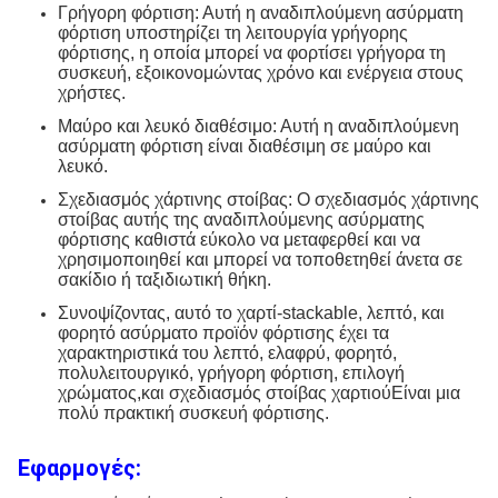
Γρήγορη φόρτιση: Αυτή η αναδιπλούμενη ασύρματη
φόρτιση υποστηρίζει τη λειτουργία γρήγορης
φόρτισης, η οποία μπορεί να φορτίσει γρήγορα τη
συσκευή, εξοικονομώντας χρόνο και ενέργεια στους
χρήστες.
Μαύρο και λευκό διαθέσιμο: Αυτή η αναδιπλούμενη
ασύρματη φόρτιση είναι διαθέσιμη σε μαύρο και
λευκό.
Σχεδιασμός χάρτινης στοίβας: Ο σχεδιασμός χάρτινης
στοίβας αυτής της αναδιπλούμενης ασύρματης
φόρτισης καθιστά εύκολο να μεταφερθεί και να
χρησιμοποιηθεί και μπορεί να τοποθετηθεί άνετα σε
σακίδιο ή ταξιδιωτική θήκη.
Συνοψίζοντας, αυτό το χαρτί-stackable, λεπτό, και
φορητό ασύρματο προϊόν φόρτισης έχει τα
χαρακτηριστικά του λεπτό, ελαφρύ, φορητό,
πολυλειτουργικό, γρήγορη φόρτιση, επιλογή
χρώματος,και σχεδιασμός στοίβας χαρτιούΕίναι μια
πολύ πρακτική συσκευή φόρτισης.
Εφαρμογές: