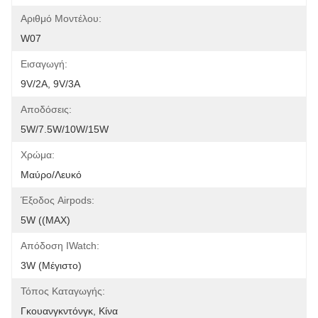
Αριθμό Μοντέλου:
W07
Εισαγωγή:
9V/2A, 9V/3A
Αποδόσεις:
5W/7.5W/10W/15W
Χρώμα:
Μαύρο/Λευκό
Έξοδος Airpods:
5W ((MAX)
Απόδοση IWatch:
3W (μέγιστο)
Τόπος Καταγωγής:
Γκουανγκντόνγκ, Κίνα