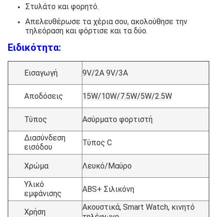
Στυλάτο και φορητό.
Απελευθέρωσε τα χέρια σου, ακολούθησε την
τηλεόραση και φόρτισε και τα δύο.
Ειδικότητα:
Εισαγωγή
9V/2A 9V/3A
Αποδόσεις
15W/10W/7.5W/5W/2.5W
Τύπος
Ασύρματο φορτιστή
Διασύνδεση
Τύπος C
εισόδου
Χρώμα
Λευκό/Μαύρο
Υλικό
ABS+ Σιλικόνη
εμφάνισης
Ακουστικά, Smart Watch, κινητό
Χρήση
τηλέφωνο