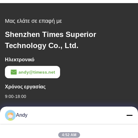
Μας ελάτε σε επαφή με
Shenzhen Times Superior
Technology Co., Ltd.
Ηλεκτρονικό
andy@timess.net
Χρόνος εργασίας
9:00-18:00
Η διεύθυνσή μας
Andy
Διεύθυνση εταιρείας
4668, 4ος όροφος, κτίριο Nanfang, βιομηχανική ζώνη Shangbu,
4:52 AM
Shenzhen, Guangdong, Κίνα