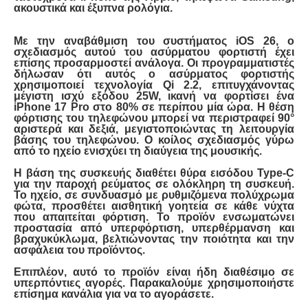
ακουστικά και έξυπνα ρολόγια.
Με την αναβάθμιση του συστήματος iOS 26, ο
σχεδιασμός αυτού του ασύρματου φορτιστή έχει
επίσης προσαρμοστεί ανάλογα. Οι προγραμματιστές
δήλωσαν ότι αυτός ο ασύρματος φορτιστής
χρησιμοποιεί τεχνολογία Qi 2.2, επιτυγχάνοντας
μέγιστη ισχύ εξόδου 25W, ικανή να φορτίσει ένα
iPhone 17 Pro στο 80% σε περίπου μία ώρα. Η θέση
φόρτισης του τηλεφώνου μπορεί να περιστραφεί 90°
αριστερά και δεξιά, μεγιστοποιώντας τη λειτουργία
βάσης του τηλεφώνου. Ο κοίλος σχεδιασμός γύρω
από το ηχείο ενισχύει τη διαύγεια της μουσικής.
Η βάση της συσκευής διαθέτει θύρα εισόδου Type-C
για την παροχή ρεύματος σε ολόκληρη τη συσκευή.
Το ηχείο, σε συνδυασμό με ρυθμιζόμενα πολύχρωμα
φώτα, προσθέτει αισθητική γοητεία σε κάθε νύχτα
που απαιτείται φόρτιση. Το προϊόν ενσωματώνει
προστασία από υπερφόρτιση, υπερθέρμανση και
βραχυκύκλωμα, βελτιώνοντας την ποιότητα και την
ασφάλεια του προϊόντος.
Επιπλέον, αυτό το προϊόν είναι ήδη διαθέσιμο σε
υπερπόντιες αγορές. Παρακαλούμε χρησιμοποιήστε
επίσημα κανάλια για να το αγοράσετε.